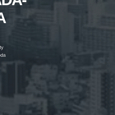
A
My
oda