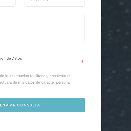
ción de Datos
o la información facilitada y consiento el
ectuará de mis datos de carácter personal.
.