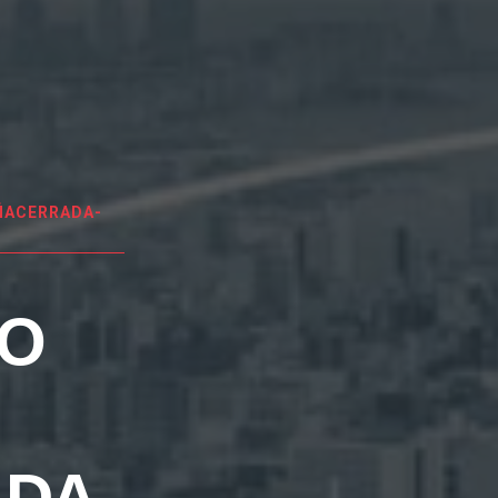
ÑACERRADA-
EO
DA-