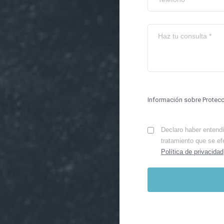
Información sobre Protec
Declaro haber entendid
tratamiento que se ef
Política de privacidad