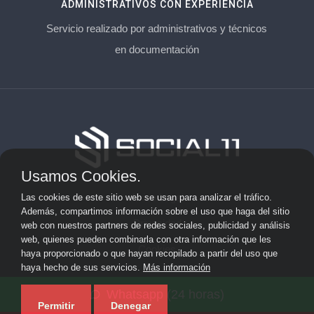
ADMINISTRATIVOS CON EXPERIENCIA
Servicio realizado por administrativos y técnicos
en documentación
Usamos Cookies.
Aviso Legal
Las cookies de este sitio web se usan para analizar el tráfico.
Además, compartimos información sobre el uso que haga del sitio
Privacidad
web con nuestros partners de redes sociales, publicidad y análisis
web, quienes pueden combinarla con otra información que les
Cookies
haya proporcionado o que hayan recopilado a partir del uso que
haya hecho de sus servicios.
Más información
© 2026 socialonce marketing&internet · Especialistas en
Whatsapp (24 horas)
posicionamiento web y SEO ·
Mapa del sitio
Permitir
Denegar