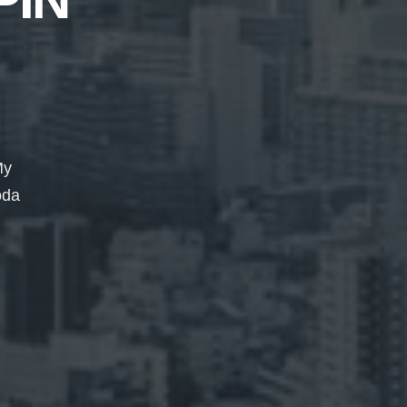
My
oda