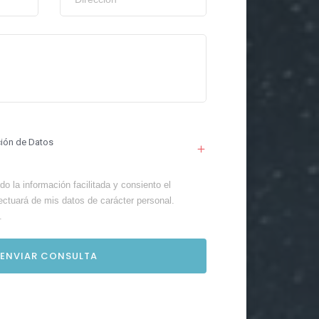
ción de Datos
o la información facilitada y consiento el
ectuará de mis datos de carácter personal.
.