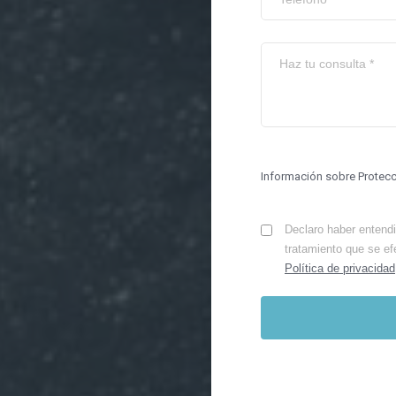
Información sobre Protec
Declaro haber entendid
tratamiento que se ef
Política de privacidad