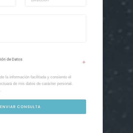
ción de Datos
o la información facilitada y consiento el
ectuará de mis datos de carácter personal.
.