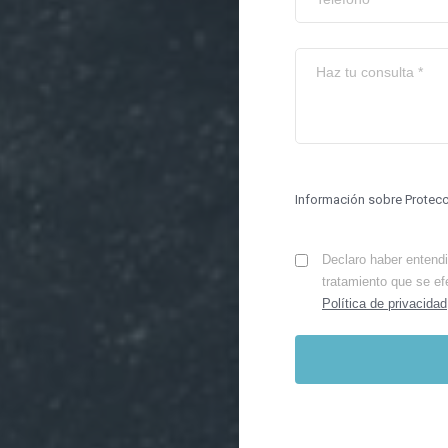
Información sobre Protec
Declaro haber entendid
tratamiento que se ef
Política de privacidad