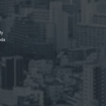
My
oda