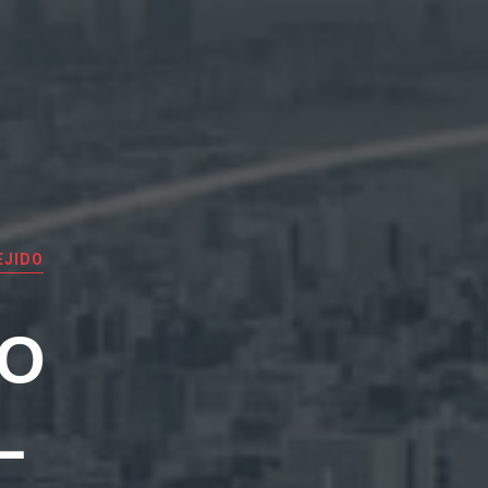
EJIDO
EO
L