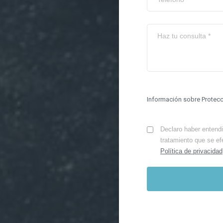
Información sobre Protec
Declaro haber entendid
tratamiento que se ef
Política de privacidad