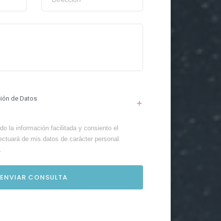
ción de Datos
o la información facilitada y consiento el
ectuará de mis datos de carácter personal.
.