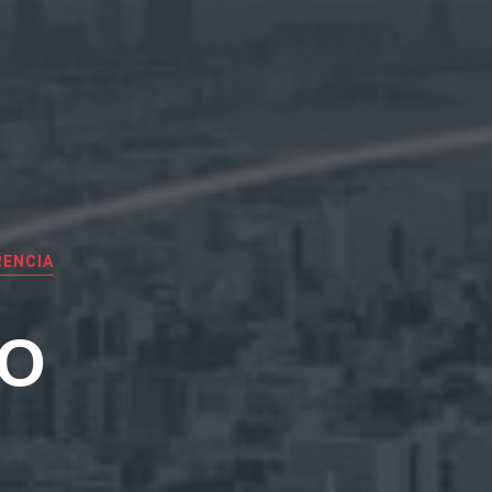
RENCIA
EO