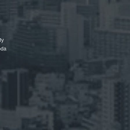
My
oda