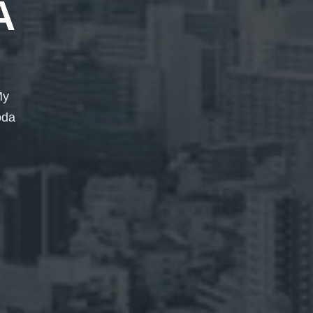
A
My
oda