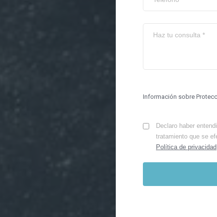
Información sobre Protec
Declaro haber entendid
tratamiento que se ef
Política de privacidad