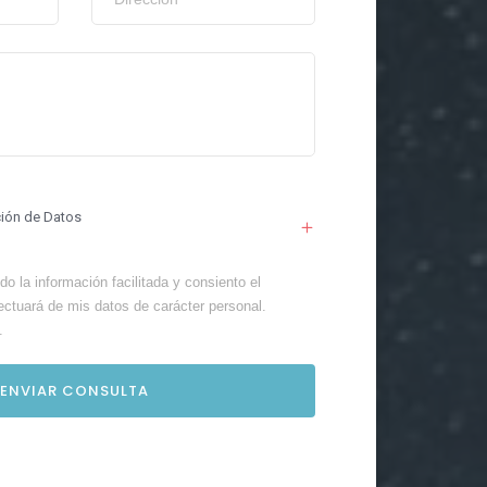
ción de Datos
o la información facilitada y consiento el
ectuará de mis datos de carácter personal.
.