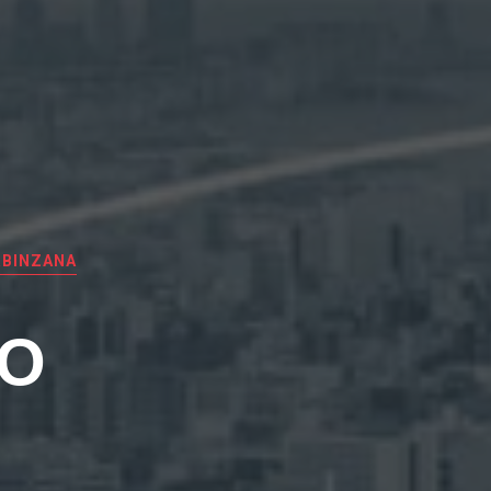
RBINZANA
EO