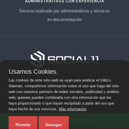
ADMINISTRATIVOS CON EXPERIENCIA
Servicio realizado por administrativos y técnicos
en documentación
Usamos Cookies.
Aviso Legal
Las cookies de este sitio web se usan para analizar el tráfico.
Además, compartimos información sobre el uso que haga del sitio
Privacidad
web con nuestros partners de redes sociales, publicidad y análisis
web, quienes pueden combinarla con otra información que les
Cookies
haya proporcionado o que hayan recopilado a partir del uso que
haya hecho de sus servicios.
Más información
© 2026 socialonce marketing&internet · Especialistas en
Whatsapp (24 horas)
posicionamiento web y SEO ·
Mapa del sitio
Permitir
Denegar