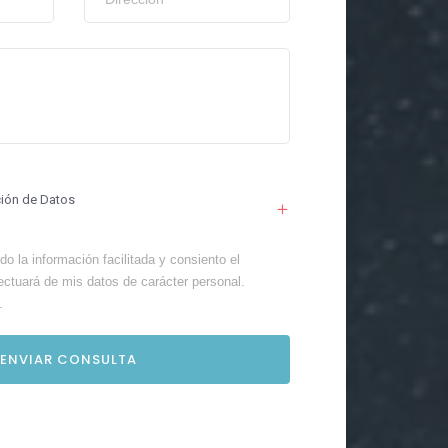
ción de Datos
o la información facilitada y consiento el
ectuará de mis datos de carácter personal.
.