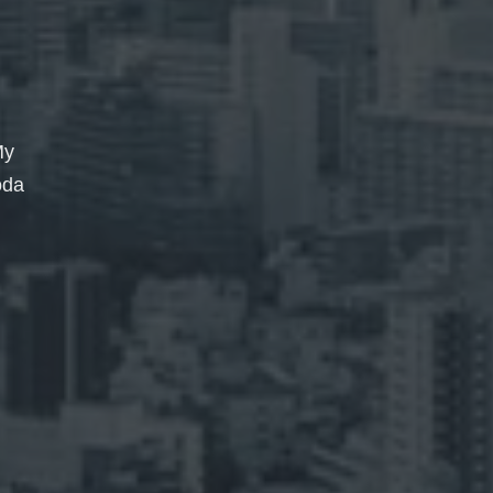
My
oda