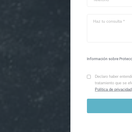
Información sobre Protec
Declaro haber entendid
tratamiento que se ef
Política de privacidad