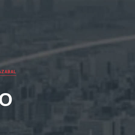
AZABAL
EO