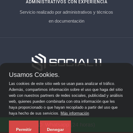
ADMINISTRATIVOS CON EXPERIENCIA
Servicio realizado por administrativos y técnicos
en documentación
Usamos Cookies.
Aviso Legal
Las cookies de este sitio web se usan para analizar el tráfico.
Además, compartimos información sobre el uso que haga del sitio
Privacidad
web con nuestros partners de redes sociales, publicidad y análisis
web, quienes pueden combinarla con otra información que les
Cookies
haya proporcionado o que hayan recopilado a partir del uso que
haya hecho de sus servicios.
Más información
© 2026 socialonce marketing&internet · Especialistas en
Whatsapp (24 horas)
posicionamiento web y SEO ·
Mapa del sitio
Permitir
Denegar