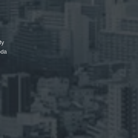
My
oda