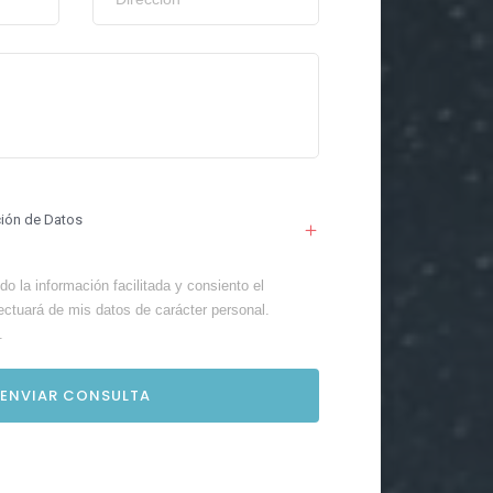
ción de Datos
o la información facilitada y consiento el
ectuará de mis datos de carácter personal.
.