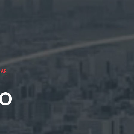
GAR
EO