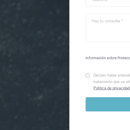
Información sobre Protec
Declaro haber entendid
tratamiento que se ef
Política de privacidad