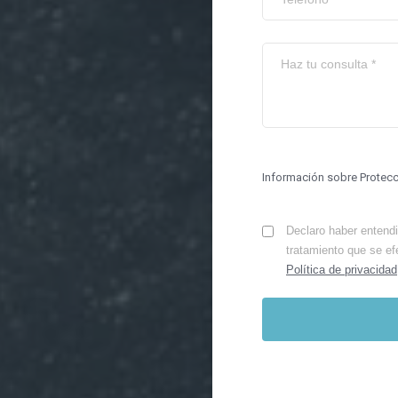
Información sobre Protec
Declaro haber entendid
tratamiento que se ef
Política de privacidad