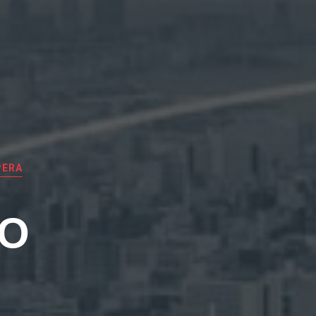
PERA
EO