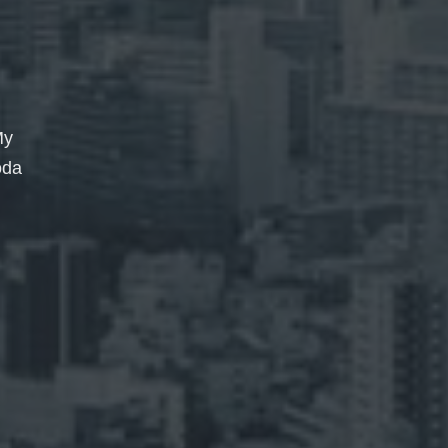
My
oda