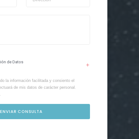
ción de Datos
o la información facilitada y consiento el
ectuará de mis datos de carácter personal.
.