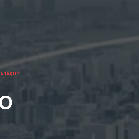
JARAQUE
EO