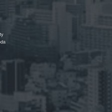
My
oda