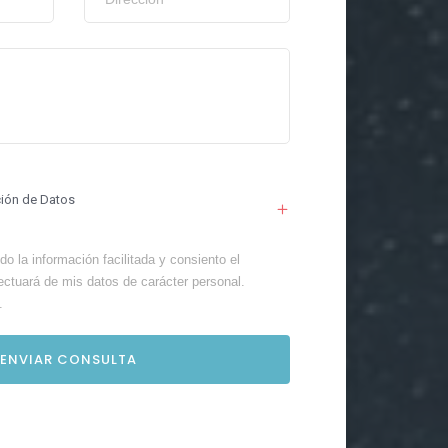
ción de Datos
o la información facilitada y consiento el
ectuará de mis datos de carácter personal.
.