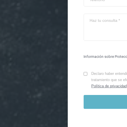
Información sobre Protec
Declaro haber entendid
tratamiento que se ef
Política de privacidad