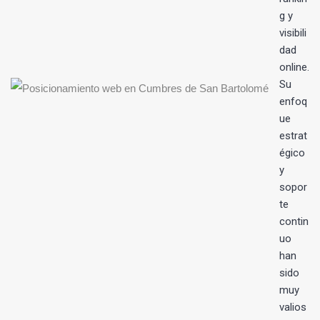
g y
visibili
dad
online.
Su
enfoq
ue
estrat
égico
y
sopor
te
contin
uo
han
sido
muy
valios