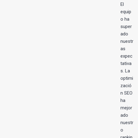
El
equip
o ha
s
super
ado
nuestr
as
expec
tativa
s. La
optimi
zació
n SEO
ha
mejor
ado
nuestr
o
rankin