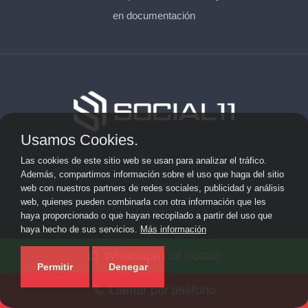
en documentación
Usamos Cookies.
Aviso Legal
Las cookies de este sitio web se usan para analizar el tráfico.
Además, compartimos información sobre el uso que haga del sitio
Privacidad
web con nuestros partners de redes sociales, publicidad y análisis
web, quienes pueden combinarla con otra información que les
Cookies
haya proporcionado o que hayan recopilado a partir del uso que
haya hecho de sus servicios.
Más información
© 2026 socialonce marketing&internet · Especialistas en
Whatsapp (24 horas)
posicionamiento web y SEO ·
Mapa del sitio
Permitir
Denegar
Llamar por teléfono