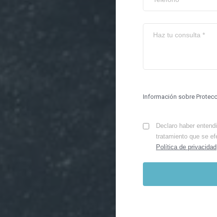
Información sobre Protec
Declaro haber entendid
tratamiento que se ef
Política de privacidad