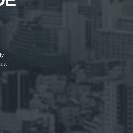
My
oda