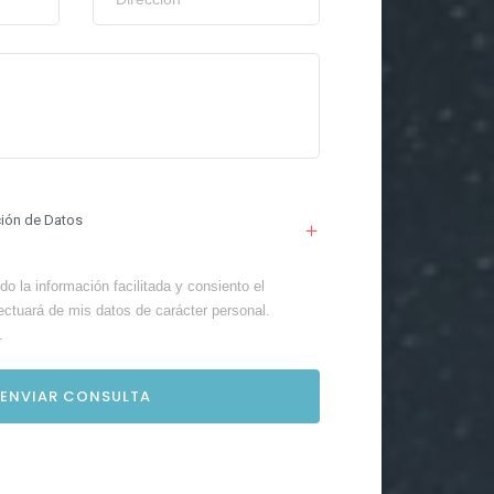
ción de Datos
o la información facilitada y consiento el
ectuará de mis datos de carácter personal.
.