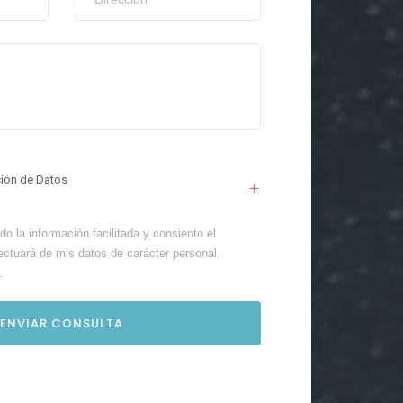
ción de Datos
o la información facilitada y consiento el
ectuará de mis datos de carácter personal.
.