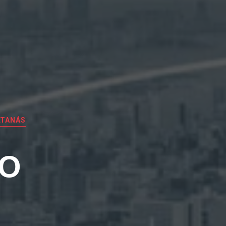
LTANÁS
EO