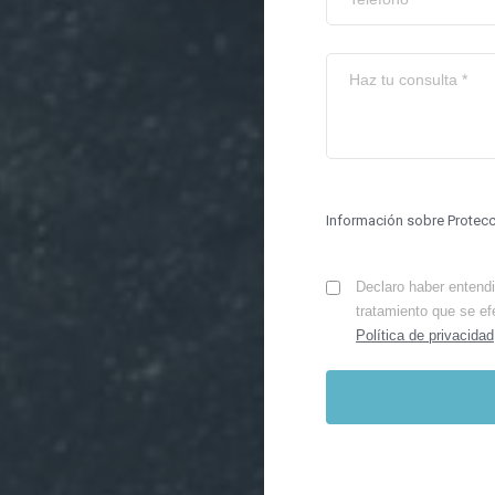
Información sobre Protec
Declaro haber entendid
tratamiento que se ef
Política de privacidad