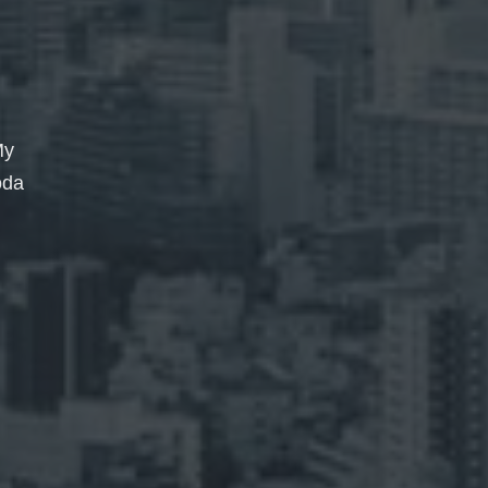
My
oda