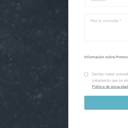
Información sobre Protec
Declaro haber entendid
tratamiento que se ef
Política de privacidad