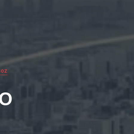
SOZ
EO