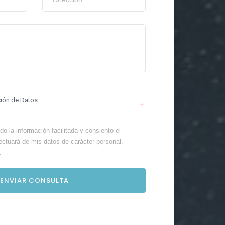
ción de Datos
o la información facilitada y consiento el
ectuará de mis datos de carácter personal.
.