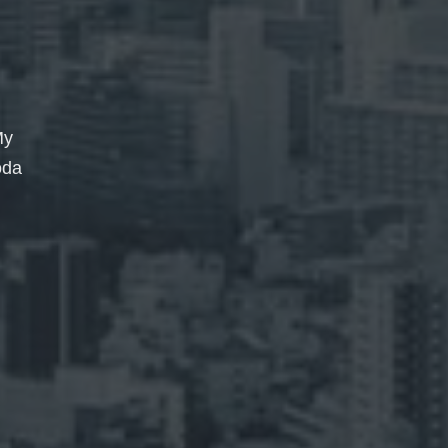
My
oda