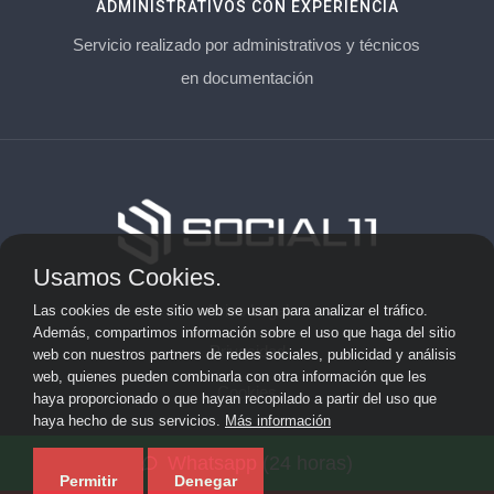
ADMINISTRATIVOS CON EXPERIENCIA
Servicio realizado por administrativos y técnicos
en documentación
Usamos Cookies.
Aviso Legal
Las cookies de este sitio web se usan para analizar el tráfico.
Además, compartimos información sobre el uso que haga del sitio
Privacidad
web con nuestros partners de redes sociales, publicidad y análisis
web, quienes pueden combinarla con otra información que les
Cookies
haya proporcionado o que hayan recopilado a partir del uso que
haya hecho de sus servicios.
Más información
© 2026 socialonce marketing&internet · Especialistas en
Whatsapp (24 horas)
posicionamiento web y SEO ·
Mapa del sitio
Permitir
Denegar