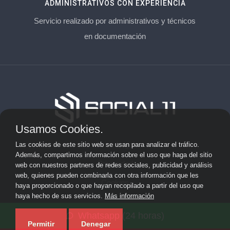
ADMINISTRATIVOS CON EXPERIENCIA
Servicio realizado por administrativos y técnicos
en documentación
Usamos Cookies.
Aviso Legal
Las cookies de este sitio web se usan para analizar el tráfico.
Además, compartimos información sobre el uso que haga del sitio
Privacidad
web con nuestros partners de redes sociales, publicidad y análisis
web, quienes pueden combinarla con otra información que les
Cookies
haya proporcionado o que hayan recopilado a partir del uso que
haya hecho de sus servicios.
Más información
© 2026 socialonce marketing&internet · Especialistas en
Whatsapp (24 horas)
posicionamiento web y SEO ·
Mapa del sitio
Permitir
Denegar