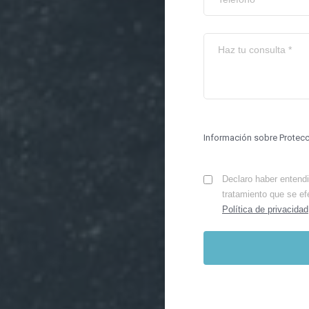
Información sobre Protec
Declaro haber entendid
tratamiento que se ef
Política de privacidad