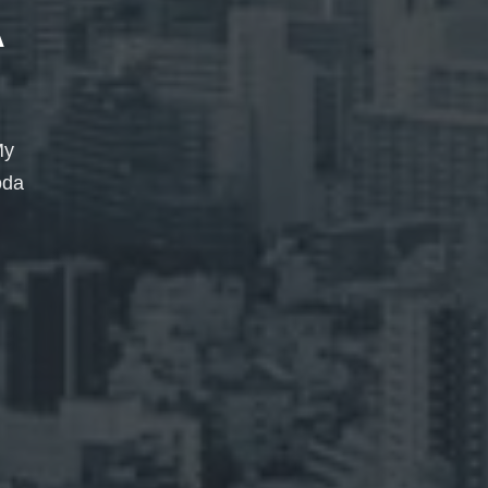
A
My
oda