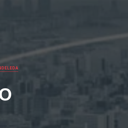
NDELEDA
EO