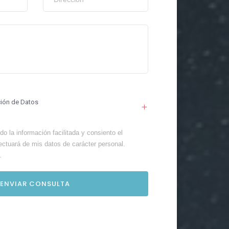
ción de Datos
o la información facilitada y consiento el
ectuará de mis datos de carácter personal.
.