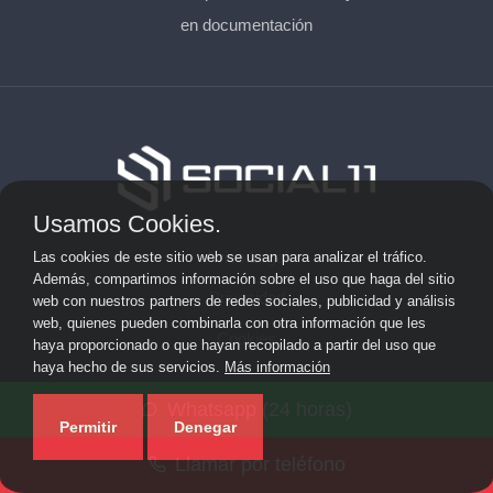
en documentación
Usamos Cookies.
Aviso Legal
Las cookies de este sitio web se usan para analizar el tráfico.
Además, compartimos información sobre el uso que haga del sitio
Privacidad
web con nuestros partners de redes sociales, publicidad y análisis
web, quienes pueden combinarla con otra información que les
Cookies
haya proporcionado o que hayan recopilado a partir del uso que
haya hecho de sus servicios.
Más información
© 2026 socialonce marketing&internet · Especialistas en
Whatsapp (24 horas)
posicionamiento web y SEO ·
Mapa del sitio
Permitir
Denegar
Llamar por teléfono