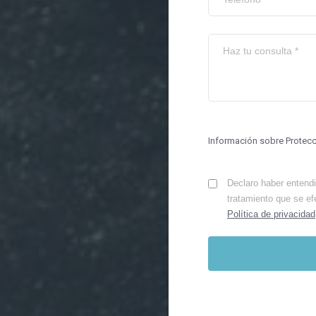
Información sobre Protec
Declaro haber entendid
tratamiento que se ef
Política de privacidad