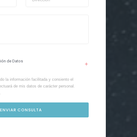
ción de Datos
o la información facilitada y consiento el
ectuará de mis datos de carácter personal.
.