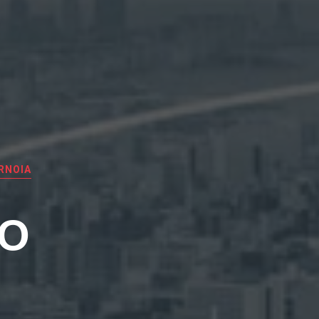
RNOIA
EO