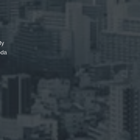
My
oda