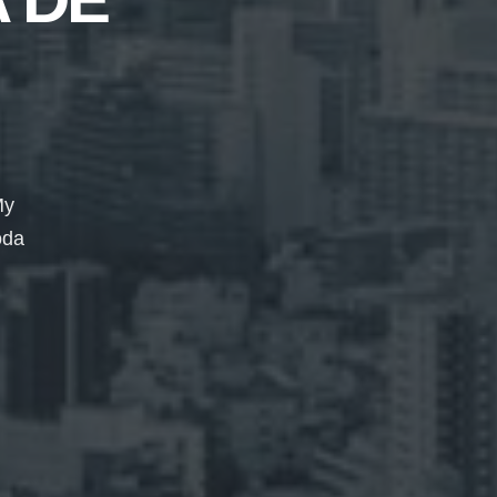
My
oda