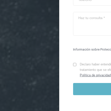
Información sobre Protec
Declaro haber entendid
tratamiento que se ef
Política de privacidad