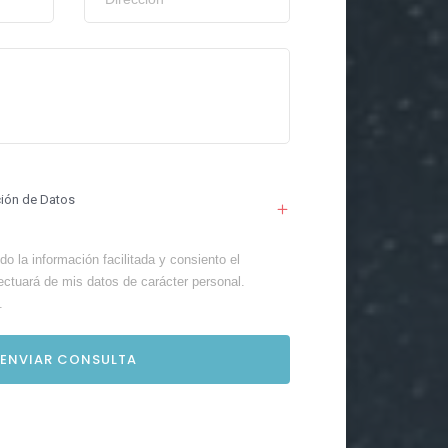
ción de Datos
o la información facilitada y consiento el
ectuará de mis datos de carácter personal.
.