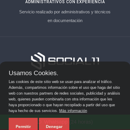
ADMINISTRATIVOS CON EXPERIENCIA
Servicio realizado por administrativos y técnicos
en documentación
Usamos Cookies.
Aviso Legal
Las cookies de este sitio web se usan para analizar el tráfico.
Además, compartimos información sobre el uso que haga del sitio
Privacidad
web con nuestros partners de redes sociales, publicidad y análisis
web, quienes pueden combinarla con otra información que les
Cookies
haya proporcionado o que hayan recopilado a partir del uso que
haya hecho de sus servicios.
Más información
© 2026 socialonce marketing&internet · Especialistas en
Whatsapp (24 horas)
posicionamiento web y SEO ·
Mapa del sitio
Permitir
Denegar