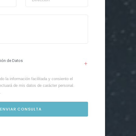
ción de Datos
o la información facilitada y consiento el
ectuará de mis datos de carácter personal.
.