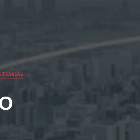
NTEAREAS
EO