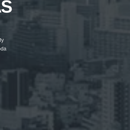
AS
My
oda