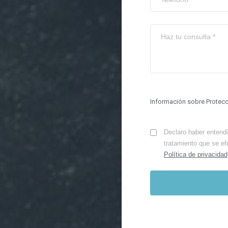
Información sobre Protec
Declaro haber entendid
tratamiento que se ef
Política de privacidad