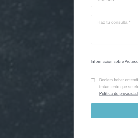
Información sobre Protec
Declaro haber entendid
tratamiento que se ef
Política de privacidad