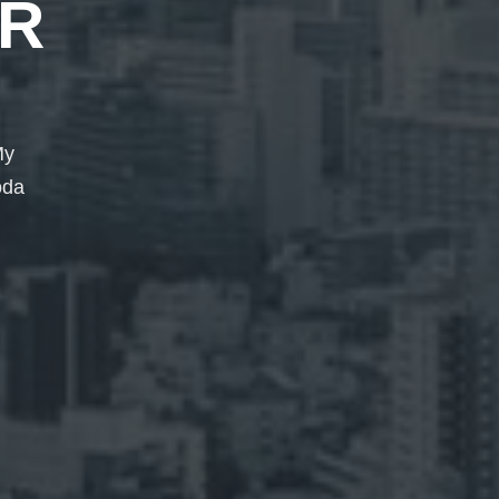
R
My
oda