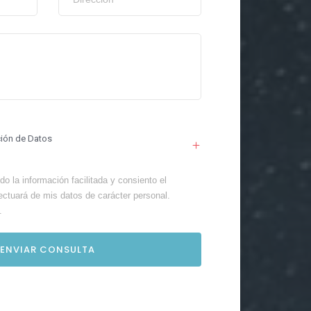
ción de Datos
o la información facilitada y consiento el
ectuará de mis datos de carácter personal.
.