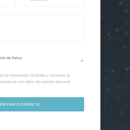
ción de Datos
o la información facilitada y consiento el
ectuará de mis datos de carácter personal.
.