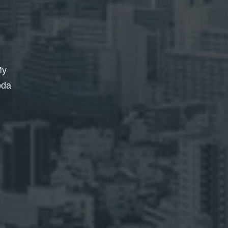
My
oda