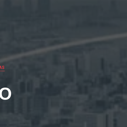
AS
EO