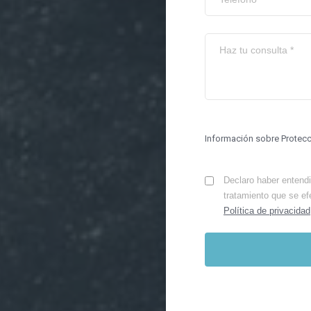
Información sobre Protec
Declaro haber entendid
tratamiento que se ef
Política de privacidad