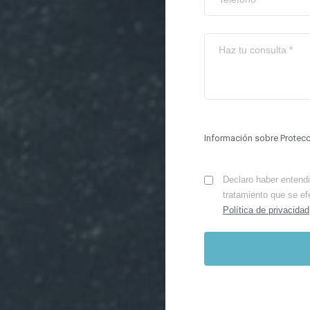
Información sobre Protec
Declaro haber entendid
tratamiento que se ef
Política de privacidad