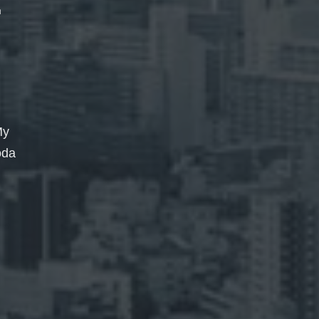
My
oda