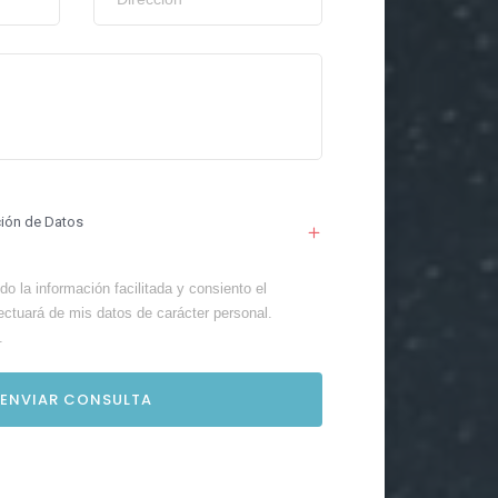
ción de Datos
o la información facilitada y consiento el
ectuará de mis datos de carácter personal.
.