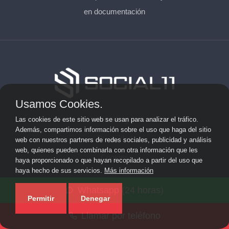
en documentación
Usamos Cookies.
Aviso Legal
Las cookies de este sitio web se usan para analizar el tráfico.
Además, compartimos información sobre el uso que haga del sitio
Privacidad
web con nuestros partners de redes sociales, publicidad y análisis
web, quienes pueden combinarla con otra información que les
Cookies
haya proporcionado o que hayan recopilado a partir del uso que
haya hecho de sus servicios.
Más información
© 2026 socialonce marketing&internet · Especialistas en
Whatsapp (24 horas)
posicionamiento web y SEO ·
Mapa del sitio
Permitir
Denegar
Llamar por teléfono