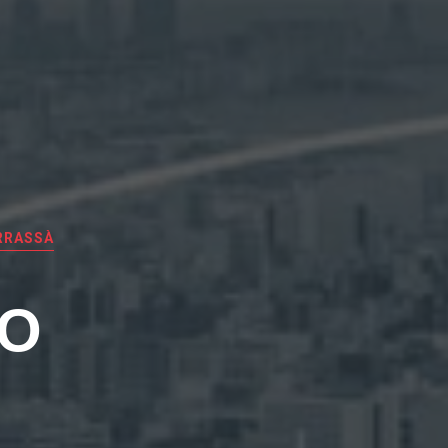
RRASSÀ
EO