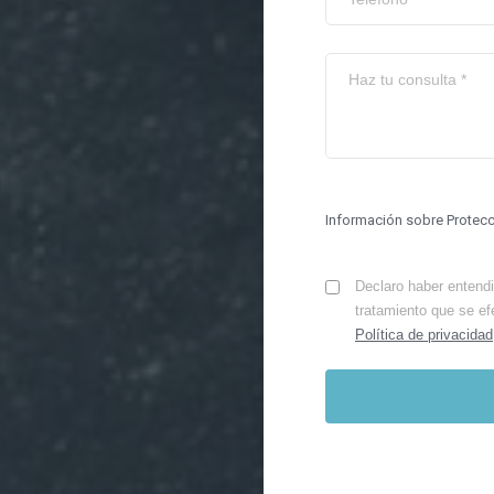
Información sobre Protec
Declaro haber entendid
tratamiento que se ef
Política de privacidad