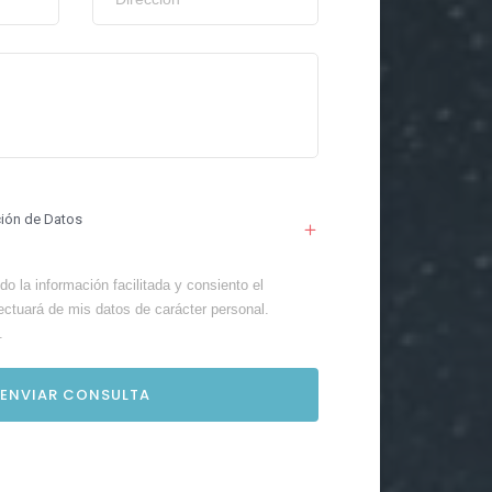
ción de Datos
o la información facilitada y consiento el
ectuará de mis datos de carácter personal.
.