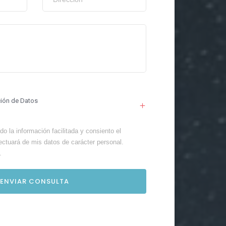
ción de Datos
o la información facilitada y consiento el
ectuará de mis datos de carácter personal.
.