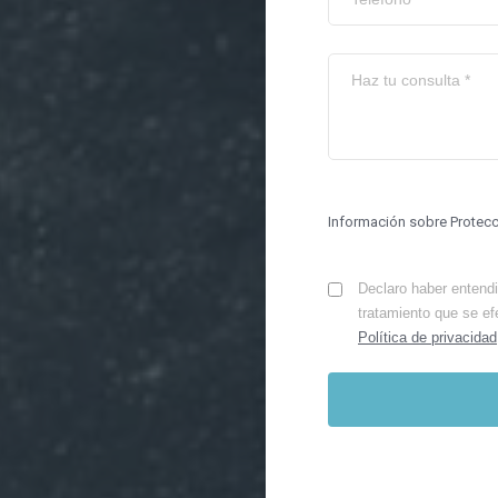
Información sobre Protec
Declaro haber entendid
tratamiento que se ef
Política de privacidad