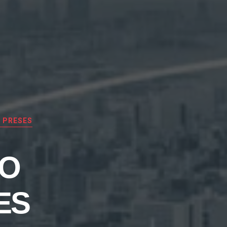
 PRESES
EO
ES