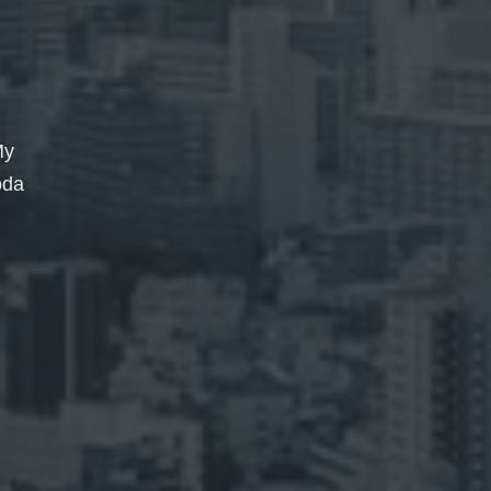
My
oda