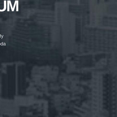
UM
My
oda