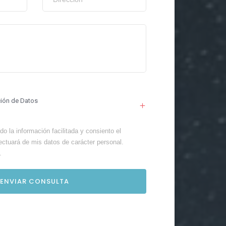
ción de Datos
o la información facilitada y consiento el
ectuará de mis datos de carácter personal.
.