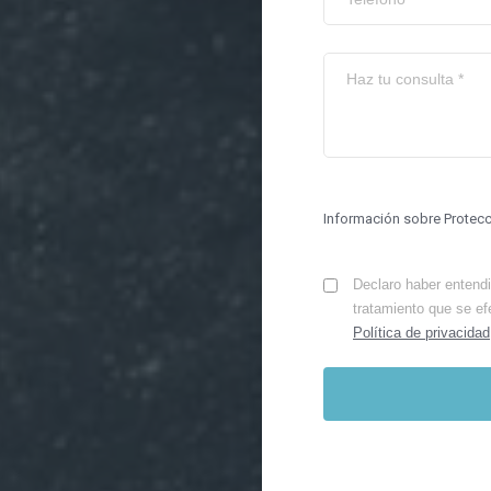
Información sobre Protec
Declaro haber entendid
tratamiento que se ef
Política de privacidad