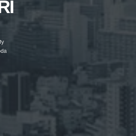
RI
My
oda