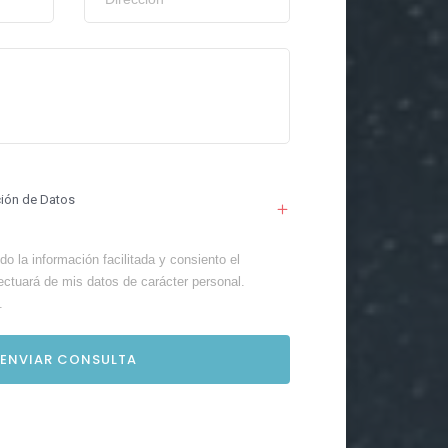
ción de Datos
o la información facilitada y consiento el
ectuará de mis datos de carácter personal.
.