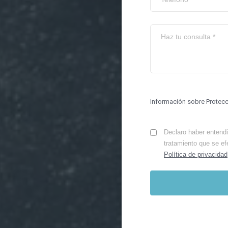
Información sobre Protec
Declaro haber entendid
tratamiento que se ef
Política de privacidad