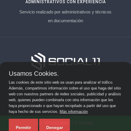
ADMINISTRATIVOS CON EXPERIENCIA
Servicio realizado por administrativos y técnicos
en documentación
Usamos Cookies.
Aviso Legal
Las cookies de este sitio web se usan para analizar el tráfico.
Además, compartimos información sobre el uso que haga del sitio
Privacidad
web con nuestros partners de redes sociales, publicidad y análisis
web, quienes pueden combinarla con otra información que les
Cookies
haya proporcionado o que hayan recopilado a partir del uso que
haya hecho de sus servicios.
Más información
© 2026 socialonce marketing&internet · Especialistas en
Whatsapp (24 horas)
posicionamiento web y SEO ·
Mapa del sitio
Permitir
Denegar