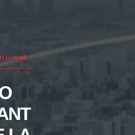
NT LLORENÇ
EO
ANT
 LA