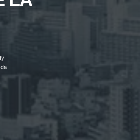
My
oda