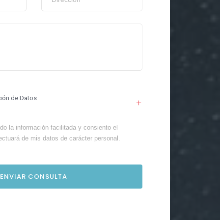
ción de Datos
o la información facilitada y consiento el
ectuará de mis datos de carácter personal.
.