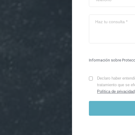
Información sobre Protec
Declaro haber entendid
tratamiento que se ef
Política de privacidad