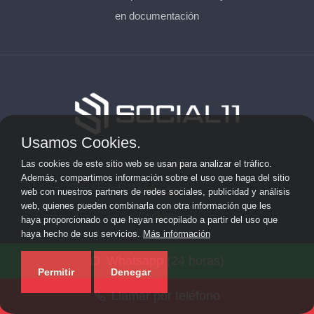
en documentación
Usamos Cookies.
Aviso Legal
Las cookies de este sitio web se usan para analizar el tráfico.
Además, compartimos información sobre el uso que haga del sitio
Privacidad
web con nuestros partners de redes sociales, publicidad y análisis
web, quienes pueden combinarla con otra información que les
Cookies
haya proporcionado o que hayan recopilado a partir del uso que
haya hecho de sus servicios.
Más información
© 2026 socialonce marketing&internet · Especialistas en
Whatsapp (24 horas)
posicionamiento web y SEO ·
Mapa del sitio
Permitir
Denegar
Llamar por teléfono