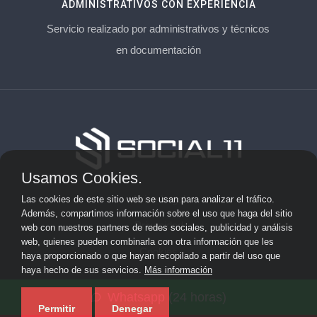
ADMINISTRATIVOS CON EXPERIENCIA
Servicio realizado por administrativos y técnicos
en documentación
Usamos Cookies.
Aviso Legal
Las cookies de este sitio web se usan para analizar el tráfico.
Además, compartimos información sobre el uso que haga del sitio
Privacidad
web con nuestros partners de redes sociales, publicidad y análisis
web, quienes pueden combinarla con otra información que les
Cookies
haya proporcionado o que hayan recopilado a partir del uso que
haya hecho de sus servicios.
Más información
© 2026 socialonce marketing&internet · Especialistas en
Whatsapp (24 horas)
posicionamiento web y SEO ·
Mapa del sitio
Permitir
Denegar