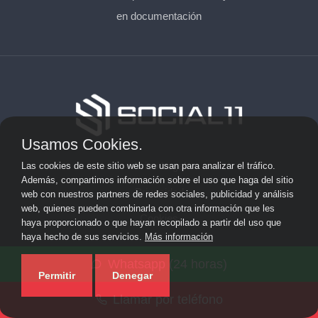
en documentación
Usamos Cookies.
Aviso Legal
Las cookies de este sitio web se usan para analizar el tráfico.
Además, compartimos información sobre el uso que haga del sitio
Privacidad
web con nuestros partners de redes sociales, publicidad y análisis
web, quienes pueden combinarla con otra información que les
Cookies
haya proporcionado o que hayan recopilado a partir del uso que
haya hecho de sus servicios.
Más información
© 2026 socialonce marketing&internet · Especialistas en
Whatsapp (24 horas)
posicionamiento web y SEO ·
Mapa del sitio
Permitir
Denegar
Llamar por teléfono