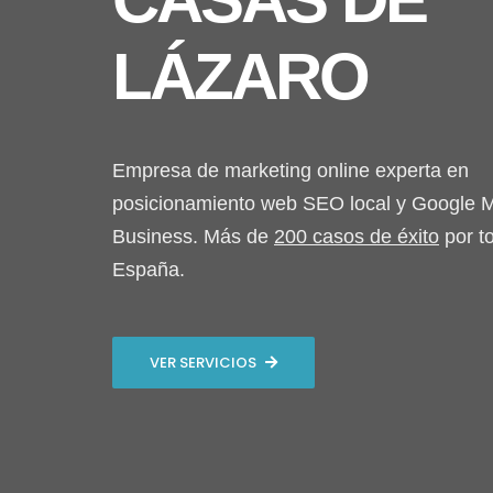
LÁZARO
Empresa de marketing online experta en
posicionamiento web SEO local y Google 
Business. Más de
200 casos de éxito
por t
España.
VER SERVICIOS