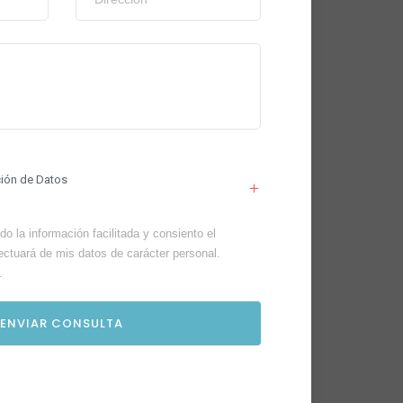
ción de Datos
o la información facilitada y consiento el
ectuará de mis datos de carácter personal.
.