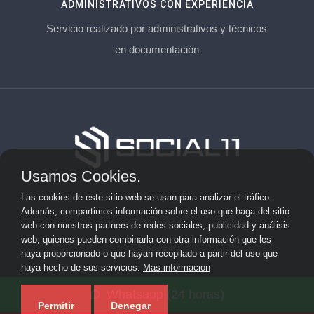
ADMINISTRATIVOS CON EXPERIENCIA
Servicio realizado por administrativos y técnicos
en documentación
Usamos Cookies.
Aviso Legal
Las cookies de este sitio web se usan para analizar el tráfico.
Además, compartimos información sobre el uso que haga del sitio
Privacidad
web con nuestros partners de redes sociales, publicidad y análisis
web, quienes pueden combinarla con otra información que les
Cookies
haya proporcionado o que hayan recopilado a partir del uso que
haya hecho de sus servicios.
Más información
© 2026 socialonce marketing&internet · Especialistas en
Whatsapp (24 horas)
posicionamiento web y SEO ·
Mapa del sitio
Permitir
Denegar