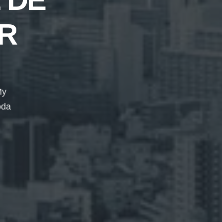
R
My
oda