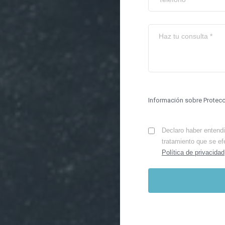
Información sobre Protec
Declaro haber entendid
tratamiento que se ef
Política de privacidad