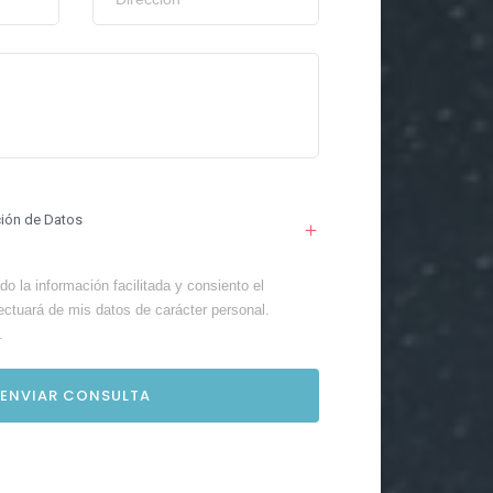
ción de Datos
o la información facilitada y consiento el
ectuará de mis datos de carácter personal.
.