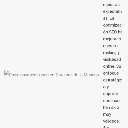
s
nuestras
expectativ
as. La
optimizaci
ón SEO ha
mejorado
nuestro
ranking y
visibilidad
online. Su
enfoque
estratégic
o y
soporte
continuo
han sido
muy
valiosos.