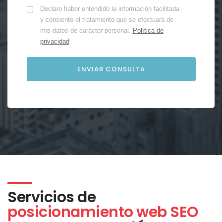
Declaro haber entendido la información facilitada
y consiento el tratamiento que se efectuará de
mis datos de carácter personal.
Política de
privacidad
.
Servicios de
posicionamiento web SEO