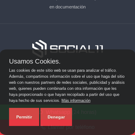
en documentación
Usamos Cookies.
Aviso Legal
Las cookies de este sitio web se usan para analizar el tráfico.
Además, compartimos información sobre el uso que haga del sitio
Privacidad
web con nuestros partners de redes sociales, publicidad y análisis
web, quienes pueden combinarla con otra información que les
Cookies
haya proporcionado o que hayan recopilado a partir del uso que
haya hecho de sus servicios.
Más información
© 2026 socialonce marketing&internet · Especialistas en
Whatsapp (24 horas)
posicionamiento web y SEO ·
Mapa del sitio
Permitir
Denegar
Llamar por teléfono