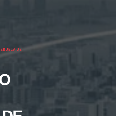
ERUELA DE
EO
 DE