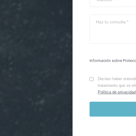
Información sobre Protec
Declaro haber entendid
tratamiento que se ef
Política de privacidad