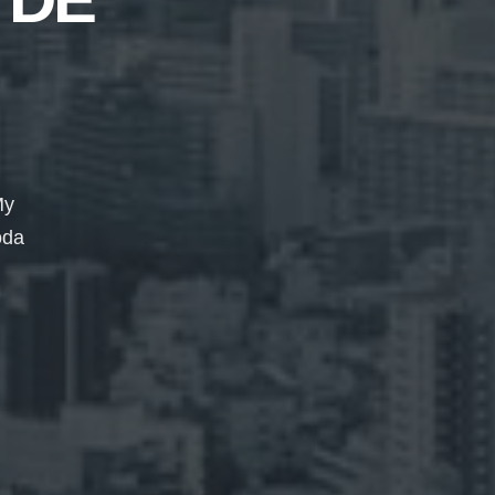
My
oda