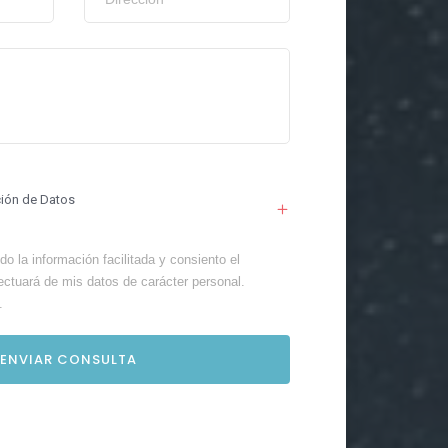
ción de Datos
o la información facilitada y consiento el
ectuará de mis datos de carácter personal.
.