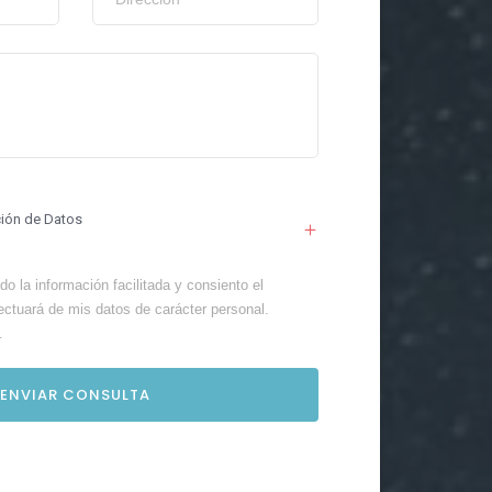
ción de Datos
o la información facilitada y consiento el
ectuará de mis datos de carácter personal.
.