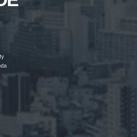
My
oda