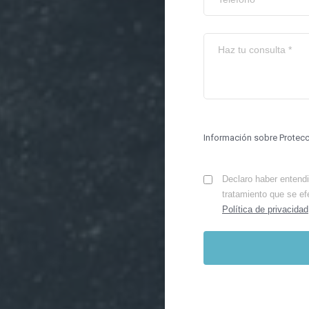
Información sobre Protec
Declaro haber entendid
tratamiento que se ef
Política de privacidad