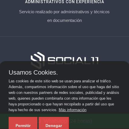
ADMINISTRATIVOS CON EXPERIENCIA
Servicio realizado por administrativos y técnicos
en documentación
Usamos Cookies.
Aviso Legal
Las cookies de este sitio web se usan para analizar el tráfico.
Además, compartimos información sobre el uso que haga del sitio
Privacidad
web con nuestros partners de redes sociales, publicidad y análisis
web, quienes pueden combinarla con otra información que les
Cookies
haya proporcionado o que hayan recopilado a partir del uso que
haya hecho de sus servicios.
Más información
© 2026 socialonce marketing&internet · Especialistas en
Whatsapp (24 horas)
posicionamiento web y SEO ·
Mapa del sitio
Permitir
Denegar