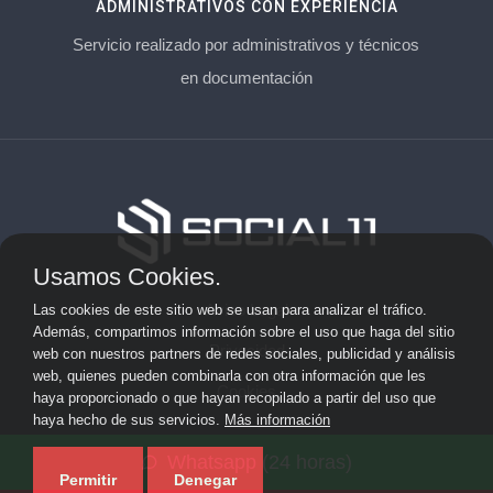
ADMINISTRATIVOS CON EXPERIENCIA
Servicio realizado por administrativos y técnicos
en documentación
Usamos Cookies.
Aviso Legal
Las cookies de este sitio web se usan para analizar el tráfico.
Además, compartimos información sobre el uso que haga del sitio
Privacidad
web con nuestros partners de redes sociales, publicidad y análisis
web, quienes pueden combinarla con otra información que les
Cookies
haya proporcionado o que hayan recopilado a partir del uso que
haya hecho de sus servicios.
Más información
© 2026 socialonce marketing&internet · Especialistas en
Whatsapp (24 horas)
posicionamiento web y SEO ·
Mapa del sitio
Permitir
Denegar