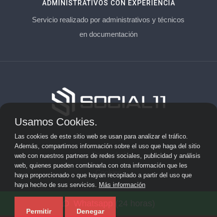
ADMINISTRATIVOS CON EXPERIENCIA
Servicio realizado por administrativos y técnicos
en documentación
Usamos Cookies.
Aviso Legal
Las cookies de este sitio web se usan para analizar el tráfico.
Además, compartimos información sobre el uso que haga del sitio
Privacidad
web con nuestros partners de redes sociales, publicidad y análisis
web, quienes pueden combinarla con otra información que les
Cookies
haya proporcionado o que hayan recopilado a partir del uso que
haya hecho de sus servicios.
Más información
© 2026 socialonce marketing&internet · Especialistas en
Whatsapp (24 horas)
posicionamiento web y SEO ·
Mapa del sitio
Permitir
Denegar