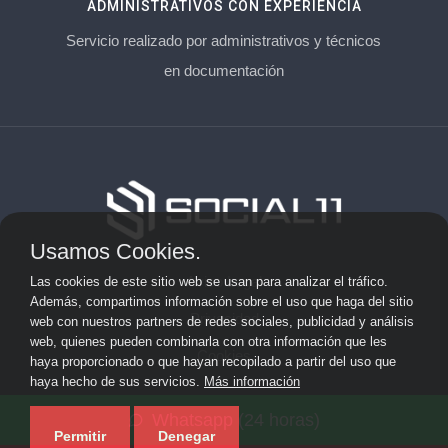
ADMINISTRATIVOS CON EXPERIENCIA
Servicio realizado por administrativos y técnicos
en documentación
Usamos Cookies.
Aviso Legal
Las cookies de este sitio web se usan para analizar el tráfico.
Además, compartimos información sobre el uso que haga del sitio
Privacidad
web con nuestros partners de redes sociales, publicidad y análisis
web, quienes pueden combinarla con otra información que les
Cookies
haya proporcionado o que hayan recopilado a partir del uso que
haya hecho de sus servicios.
Más información
© 2026 socialonce marketing&internet · Especialistas en
Whatsapp (24 horas)
posicionamiento web y SEO ·
Mapa del sitio
Permitir
Denegar